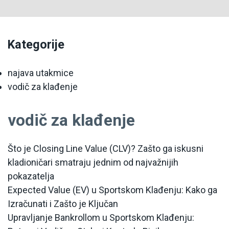
Kategorije
najava utakmice
vodič za klađenje
vodič za klađenje
Što je Closing Line Value (CLV)? Zašto ga iskusni
kladioničari smatraju jednim od najvažnijih
pokazatelja
Expected Value (EV) u Sportskom Klađenju: Kako ga
Izračunati i Zašto je Ključan
Upravljanje Bankrollom u Sportskom Klađenju: