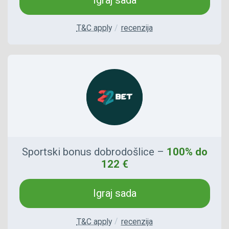
Igraj sada
T&C apply
recenzija
Sportski bonus dobrodošlice –
100% do
122 €
Igraj sada
T&C apply
recenzija