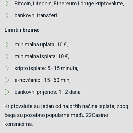
Bitcoin, Litecoin, Ethereum i druge kriptovalute,
bankovni transferi.
Limiti i brzine:
minimalna uplata: 10 €,
minimalna isplata: 10 €,
kripto isplate: 5–15 minuta,
e-novčanici: 15–60 min,
bankovni prijenos: 1–2 dana.
Kriptovalute su jedan od najbržih načina isplate, zbog
čega su posebno popularne među 22Casino
korisnicima.