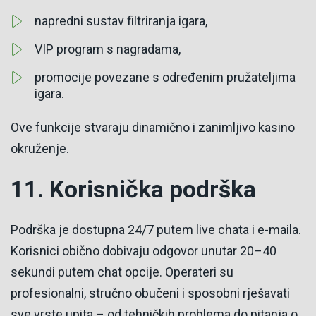
napredni sustav filtriranja igara,
VIP program s nagradama,
promocije povezane s određenim pružateljima
igara.
Ove funkcije stvaraju dinamično i zanimljivo kasino
okruženje.
11. Korisnička podrška
Podrška je dostupna 24/7 putem live chata i e-maila.
Korisnici obično dobivaju odgovor unutar 20–40
sekundi putem chat opcije. Operateri su
profesionalni, stručno obučeni i sposobni rješavati
sve vrste upita – od tehničkih problema do pitanja o