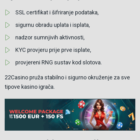
SSL certifikat i šifriranje podataka,
sigurnu obradu uplata i isplata,
nadzor sumnjivih aktivnosti,
KYC provjeru prije prve isplate,
provjereni RNG sustav kod slotova.
22Casino pruža stabilno i sigurno okruženje za sve
tipove kasino igrača.