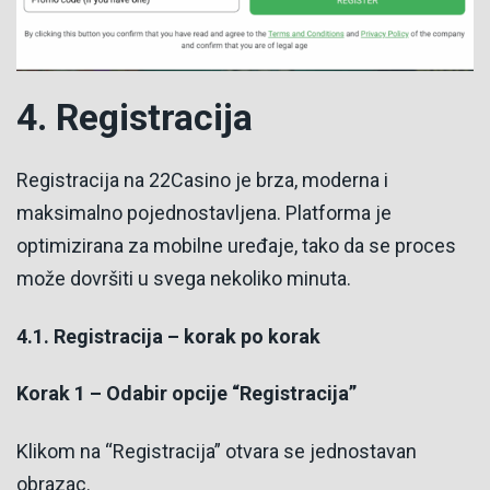
4. Registracija
Registracija na 22Casino je brza, moderna i
maksimalno pojednostavljena. Platforma je
optimizirana za mobilne uređaje, tako da se proces
može dovršiti u svega nekoliko minuta.
4.1. Registracija – korak po korak
Korak 1 – Odabir opcije “Registracija”
Klikom na “Registracija” otvara se jednostavan
obrazac.