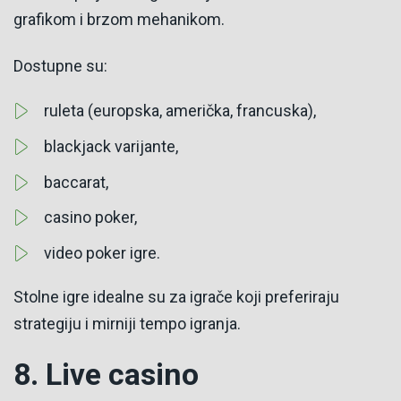
grafikom i brzom mehanikom.
Dostupne su:
ruleta (europska, američka, francuska),
blackjack varijante,
baccarat,
casino poker,
video poker igre.
Stolne igre idealne su za igrače koji preferiraju
strategiju i mirniji tempo igranja.
8. Live casino