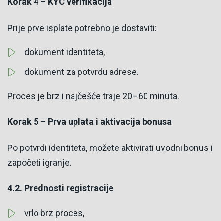
Korak 4 – KYC verifikacija
Prije prve isplate potrebno je dostaviti:
dokument identiteta,
dokument za potvrdu adrese.
Proces je brz i najčešće traje 20–60 minuta.
Korak 5 – Prva uplata i aktivacija bonusa
Po potvrdi identiteta, možete aktivirati uvodni bonus i
započeti igranje.
4.2. Prednosti registracije
vrlo brz proces,