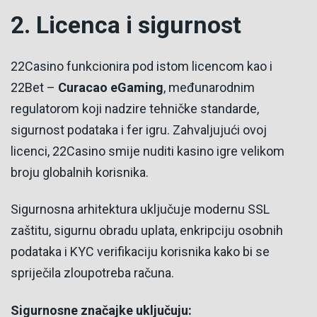
2. Licenca i sigurnost
22Casino funkcionira pod istom licencom kao i
22Bet –
Curacao eGaming
, međunarodnim
regulatorom koji nadzire tehničke standarde,
sigurnost podataka i fer igru. Zahvaljujući ovoj
licenci, 22Casino smije nuditi kasino igre velikom
broju globalnih korisnika.
Sigurnosna arhitektura uključuje modernu SSL
zaštitu, sigurnu obradu uplata, enkripciju osobnih
podataka i KYC verifikaciju korisnika kako bi se
spriječila zloupotreba računa.
Sigurnosne značajke uključuju: