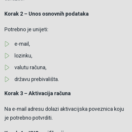
Korak 2 – Unos osnovnih podataka
Potrebno je unijeti:
e-mail,
lozinku,
valutu računa,
državu prebivališta.
Korak 3 – Aktivacija računa
Na e-mail adresu dolazi aktivacijska poveznica koju
je potrebno potvrditi.