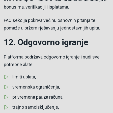
bonusima, verifikaciji i isplatama.
FAQ sekcija pokriva većinu osnovnih pitanja te
pomaže u bržem rješavanju jednostavnijih upita.
12. Odgovorno igranje
Platforma podržava odgovorno igranje i nudi sve
potrebne alate:
limiti uplata,
vremenska ograničenja,
privremena pauza računa,
trajno samoisključenje,