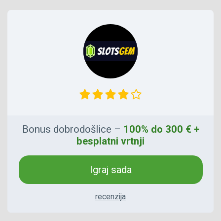
Bonus dobrodošlice –
100% do 300 € +
besplatni vrtnji
Igraj sada
recenzija