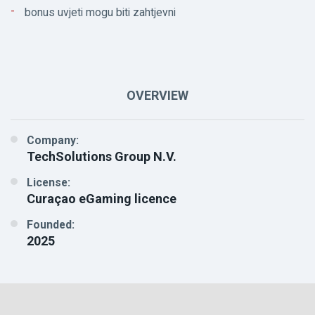
bonus uvjeti mogu biti zahtjevni
OVERVIEW
Company:
TechSolutions Group N.V.
License:
Curaçao eGaming licence
Founded:
2025