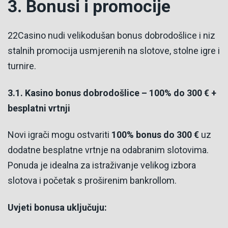
3. Bonusi i promocije
22Casino nudi velikodušan bonus dobrodošlice i niz
stalnih promocija usmjerenih na slotove, stolne igre i
turnire.
3.1. Kasino bonus dobrodošlice – 100% do 300 € +
besplatni vrtnji
Novi igrači mogu ostvariti
100% bonus do 300 €
uz
dodatne besplatne vrtnje na odabranim slotovima.
Ponuda je idealna za istraživanje velikog izbora
slotova i početak s proširenim bankrollom.
Uvjeti bonusa uključuju: