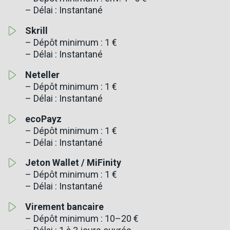
– Délai : Instantané
Skrill
– Dépôt minimum : 1 €
– Délai : Instantané
Neteller
– Dépôt minimum : 1 €
– Délai : Instantané
ecoPayz
– Dépôt minimum : 1 €
– Délai : Instantané
Jeton Wallet / MiFinity
– Dépôt minimum : 1 €
– Délai : Instantané
Virement bancaire
– Dépôt minimum : 10–20 €