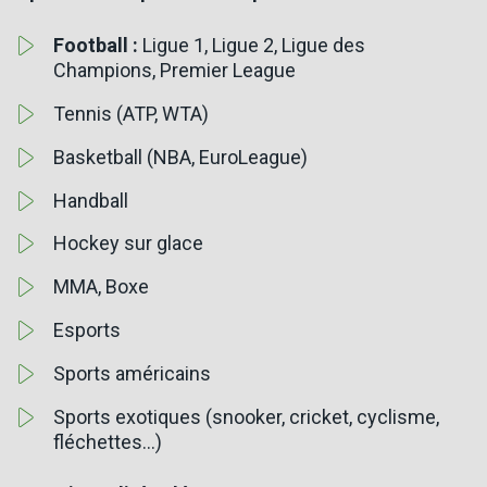
Football :
Ligue 1, Ligue 2, Ligue des
Champions, Premier League
Tennis (ATP, WTA)
Basketball (NBA, EuroLeague)
Handball
Hockey sur glace
MMA, Boxe
Esports
Sports américains
Sports exotiques (snooker, cricket, cyclisme,
fléchettes…)