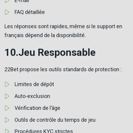
E-mail
FAQ détaillée
Les réponses sont rapides, même si le support en
français dépend de la disponibilité.
10.Jeu Responsable
22Bet propose les outils standards de protection :
Limites de dépôt
Auto-exclusion
Vérification de l’âge
Outils de contrôle du temps de jeu
Procédures KYC strictes