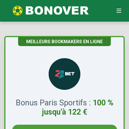
MEILLEURS BOOKMAKERS EN LIGNE
Bonus Paris Sportifs :
100 %
jusqu’à 122 €