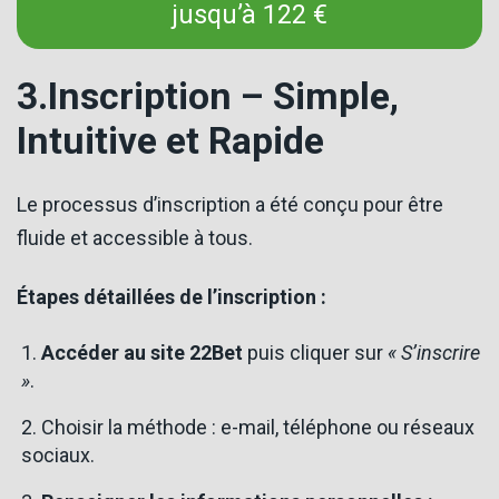
jusqu’à 122 €
3.Inscription – Simple,
Intuitive et Rapide
Le processus d’inscription a été conçu pour être
fluide et accessible à tous.
Étapes détaillées de l’inscription :
Accéder au site 22Bet
puis cliquer sur
« S’inscrire
»
.
Choisir la méthode : e-mail, téléphone ou réseaux
sociaux.