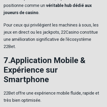
positionne comme un
véritable hub dédié aux
joueurs de casino
.
Pour ceux qui privilégient les machines à sous, les
jeux en direct ou les jackpots, 22Casino constitue
une amélioration significative de l’écosystème
22Bet.
7.Application Mobile &
Expérience sur
Smartphone
22Bet offre une expérience mobile fluide, rapide et
très bien optimisée.