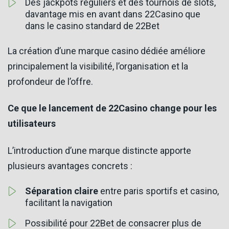
Des jackpots réguliers et des tournois de slots,
davantage mis en avant dans 22Casino que
dans le casino standard de 22Bet
La création d’une marque casino dédiée améliore
principalement la visibilité, l’organisation et la
profondeur de l’offre.
Ce que le lancement de 22Casino change pour les
utilisateurs
L’introduction d’une marque distincte apporte
plusieurs avantages concrets :
Séparation claire
entre paris sportifs et casino,
facilitant la navigation
Possibilité pour 22Bet de consacrer plus de