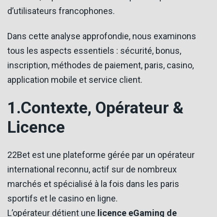
d’utilisateurs francophones.
Dans cette analyse approfondie, nous examinons
tous les aspects essentiels : sécurité, bonus,
inscription, méthodes de paiement, paris, casino,
application mobile et service client.
1.Contexte, Opérateur &
Licence
22Bet est une plateforme gérée par un opérateur
international reconnu, actif sur de nombreux
marchés et spécialisé à la fois dans les paris
sportifs et le casino en ligne.
L’opérateur détient une
licence eGaming de