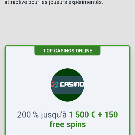
attractive pour les joueurs expérimentés.
TOP CASINOS ONLINE
200 % jusqu’à
1 500 € + 150
free spins