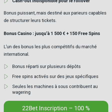
Cash-out indisponible pour le rollover
Bonus puissant, mais destiné aux parieurs capables
de structurer leurs tickets.
Bonus Casino : jusqu’à 1 500 € + 150 Free Spins
L’un des bonus les plus compétitifs du marché
international.
Bonus réparti sur plusieurs dépôts
Free spins activés sur des jeux spécifiques
Seules les machines à sous contribuent au
wagering
22Bet Inscription – 100 %