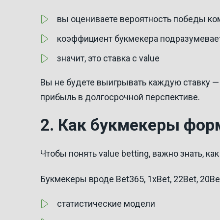
вы оцениваете вероятность победы ко
коэффициент букмекера подразумевае
значит, это ставка с value
Вы не будете выигрывать каждую ставку — 
прибыль в долгосрочной перспективе.
2. Как букмекеры фо
Чтобы понять value betting, важно знать, 
Букмекеры вроде Bet365, 1xBet, 22Bet, 20B
статистические модели