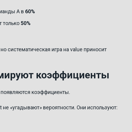
манды А в
60%
т только
50%
но систематическая игра на value приносит
рмируют коэффициенты
как появляются коэффициенты.
et не «угадывают» вероятности. Они используют: