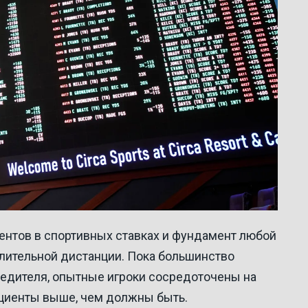
ментов в спортивных ставках и фундамент любой
длительной дистанции. Пока большинство
бедителя, опытные игроки сосредоточены на
ициенты выше, чем должны быть.