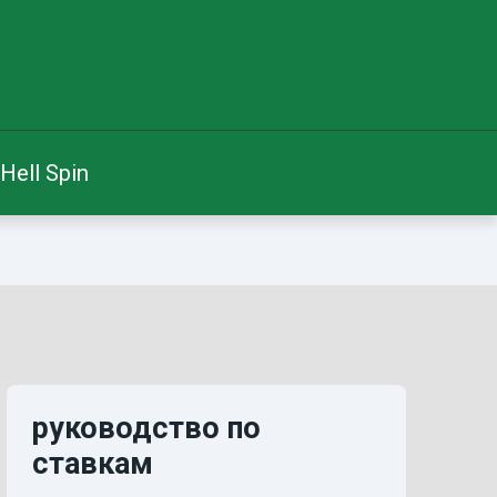
Hell Spin
руководство по
ставкам