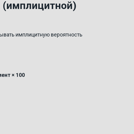
 (имплицитной)
итывать имплицитную вероятность
ент × 100