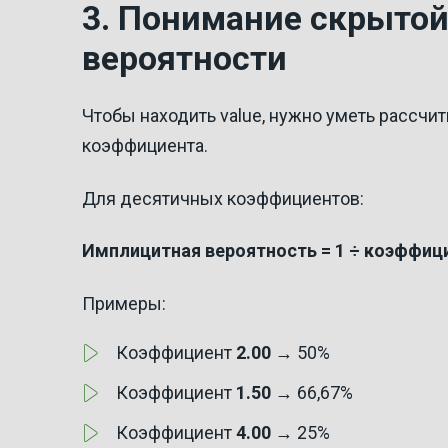
3. Понимание скрытой
вероятности
Чтобы находить value, нужно уметь рассч
коэффициента.
Для десятичных коэффициентов:
Имплицитная вероятность = 1 ÷ коэффици
Примеры:
Коэффициент
2.00
→ 50%
Коэффициент
1.50
→ 66,67%
Коэффициент
4.00
→ 25%