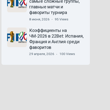
самые сложные группы,
главные матчи и
фавориты турнира
8 июня, 2026
95 Views
Коэффициенты на
ЧМ-2026 в 22Bet: Испания,
Франция и Англия среди
фаворитов
29 апреля, 2026
100 Views