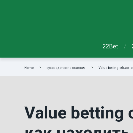
22Bet
Home
руководство по ставкам
Value betting объяс
Value betting
как находит