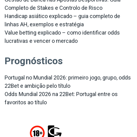
Completo de Stakes e Controlo de Risco
Handicap asiático explicado – guia completo de
linhas AH, exemplos e estratégia
Value betting explicado – como identificar odds
lucrativas e vencer o mercado
Prognósticos
Portugal no Mundial 2026: primeiro jogo, grupo, odds
22Bet e ambição pelo título
Odds Mundial 2026 na 22Bet: Portugal entre os
favoritos ao título