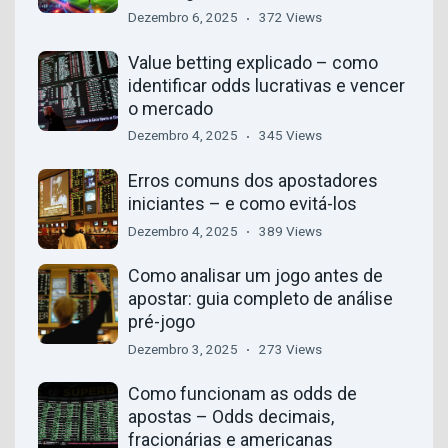
Dezembro 6, 2025
372 Views
Value betting explicado – como
identificar odds lucrativas e vencer
o mercado
Dezembro 4, 2025
345 Views
Erros comuns dos apostadores
iniciantes – e como evitá-los
Dezembro 4, 2025
389 Views
Como analisar um jogo antes de
apostar: guia completo de análise
pré-jogo
Dezembro 3, 2025
273 Views
Como funcionam as odds de
apostas – Odds decimais,
fracionárias e americanas