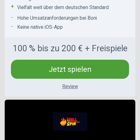
Vielfalt weit über dem deutschen Standard
Hohe Umsatzanforderungen bei Boni
Keine native iOS-App
100 % bis zu 200 € + Freispiele
Jetzt spielen
Review