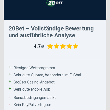
20Bet – Vollständige Bewertung
und ausführliche Analyse
4.7
/5
Riesiges Wettprogramm
Sehr gute Quoten, besonders im Fußball
Großes Casino-Angebot
Sehr gute Mobile App
Bonusbedingungen strikt
Kein PayPal verfügbar