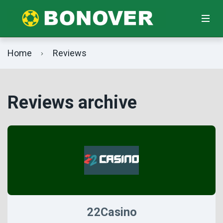
Home
Reviews
Reviews archive
22Casino