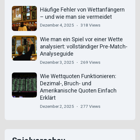
Häufige Fehler von Wettanfängern
– und wie man sie vermeidet
Dezember 4, 2025
318 Views
Wie man ein Spiel vor einer Wette
analysiert: vollständiger Pre-Match-
Analyseguide
Dezember 3, 2025
269 Views
Wie Wettquoten Funktionieren:
Dezimal-, Bruch- und
Amerikanische Quoten Einfach
Erklärt
Dezember 2, 2025
277 Views