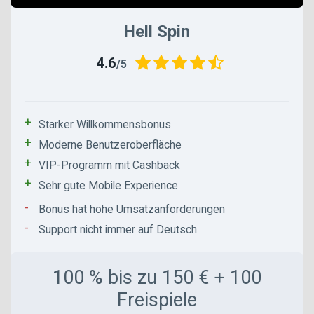
Hell Spin
4.6
/5
Starker Willkommensbonus
Moderne Benutzeroberfläche
VIP-Programm mit Cashback
Sehr gute Mobile Experience
Bonus hat hohe Umsatzanforderungen
Support nicht immer auf Deutsch
100 % bis zu 150 € + 100
Freispiele