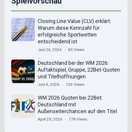
Spielvorschau
Closing Line Value (CLV) erklärt:
Warum diese Kennzahl für
erfolgreiche Sportwetten
entscheidend ist
Juni 26, 2026
85 Views
Deutschland bei der WM 2026:
Auftaktspiel, Gruppe, 22Bet-Quoten
und Titelhoffnungen
Juni 6, 2026
103 Views
WM 2026 Quoten bei 22Bet:
Deutschland mit
Außenseiterchancen auf den Titel
April 29, 2026
178 Views