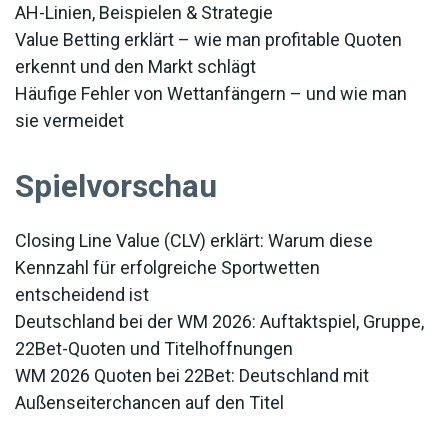
AH-Linien, Beispielen & Strategie
Value Betting erklärt – wie man profitable Quoten
erkennt und den Markt schlägt
Häufige Fehler von Wettanfängern – und wie man
sie vermeidet
Spielvorschau
Closing Line Value (CLV) erklärt: Warum diese
Kennzahl für erfolgreiche Sportwetten
entscheidend ist
Deutschland bei der WM 2026: Auftaktspiel, Gruppe,
22Bet-Quoten und Titelhoffnungen
WM 2026 Quoten bei 22Bet: Deutschland mit
Außenseiterchancen auf den Titel