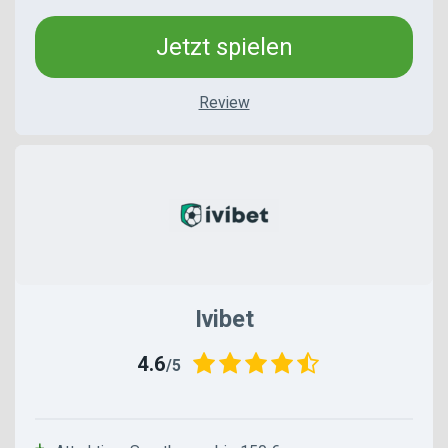
Jetzt spielen
Review
Ivibet
4.6
/5